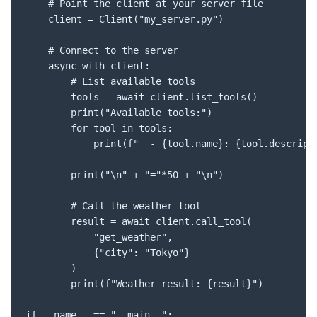
    # Point the client at your server file

    client = Client("my_server.py")

    # Connect to the server

    async with client:

        # List available tools

        tools = await client.list_tools()

        print("Available tools:")

        for tool in tools:

            print(f"  - {tool.name}: {tool.descripti
        print("\n" + "="*50 + "\n")

        # Call the weather tool

        result = await client.call_tool(

            "get_weather", 

            {"city": "Tokyo"}

        )

        print(f"Weather result: {result}")

if __name__ == "__main__":
