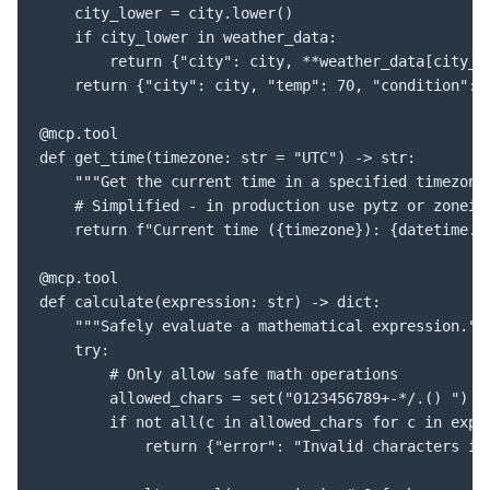
    city_lower = city.lower()

    if city_lower in weather_data:

        return {"city": city, **weather_data[city_lo
    return {"city": city, "temp": 70, "condition": "
@mcp.tool

def get_time(timezone: str = "UTC") -> str:

    """Get the current time in a specified timezone.
    # Simplified - in production use pytz or zoneinf
    return f"Current time ({timezone}): {datetime.no
@mcp.tool

def calculate(expression: str) -> dict:

    """Safely evaluate a mathematical expression."""
    try:

        # Only allow safe math operations

        allowed_chars = set("0123456789+-*/.() ")

        if not all(c in allowed_chars for c in expre
            return {"error": "Invalid characters in 