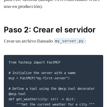
uno en producción).
Paso 2: Crear el servidor
Crear un archivo llamado
:
my_server.py
from fastmcp import FastMCP

# Initialize the server with a name

mcp = FastMCP("my-first-server")

# Define a tool using the @mcp.tool decorator

@mcp.tool

def get_weather(city: str) -> dict:

    """Get the current weather for a city."""
