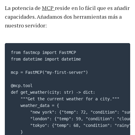
La potencia de
MCP
reside en lo fácil que es añadir
capacidades. Añadamos dos herramientas más a
nuestro servidor:
from fastmcp import FastMCP

from datetime import datetime

mcp = FastMCP("my-first-server")

@mcp.tool

def get_weather(city: str) -> dict:

    """Get the current weather for a city."""

    weather_data = {

        "new york": {"temp": 72, "condition": "sunny
        "london": {"temp": 59, "condition": "cloudy"
        "tokyo": {"temp": 68, "condition": "rainy"},
    }
