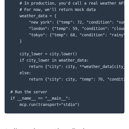
    # In production, you'd call a real weather API

    # For now, we'll return mock data

    weather_data = {

        "new york": {"temp": 72, "condition": "sunny
        "london": {"temp": 59, "condition": "cloudy"
        "tokyo": {"temp": 68, "condition": "rainy"},
    }

    city_lower = city.lower()

    if city_lower in weather_data:

        return {"city": city, **weather_data[city_lo
    else:

        return {"city": city, "temp": 70, "condition
# Run the server

if __name__ == "__main__":

    mcp.run(transport="stdio")