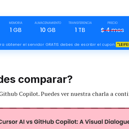
MEMORIA
ALMACENAMIENTO
TRANSFERENCIA
PRECIO
1
GB
10
GB
1
TB
$
4
mes
ra obtener el servidor GRATIS debes de escribir el cupon
"LEIFE
edes comparar?
Github Copilot. Puedes ver nuestra charla a cont