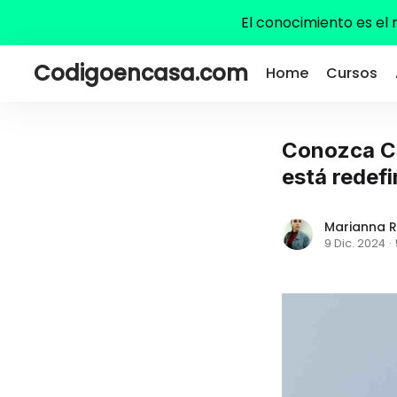
El conocimiento es el
Codigoencasa.com
Home
Cursos
Conozca Cu
está redefi
Marianna R
9 Dic. 2024
·