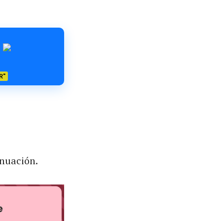
R"
inuación.