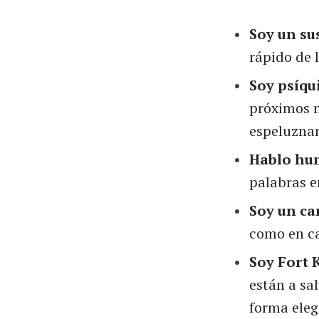
Soy un su
rápido de 
Soy psíqu
próximos 
espeluznan
Hablo hu
palabras e
Soy un ca
como en c
Soy Fort 
están a sa
forma eleg