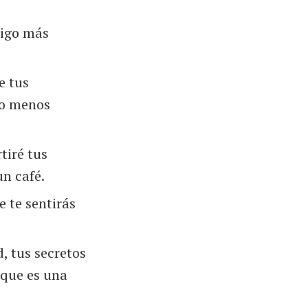
digo más
e tus
ho menos
tiré tus
un café.
 te sentirás
 tus secretos
 que es una