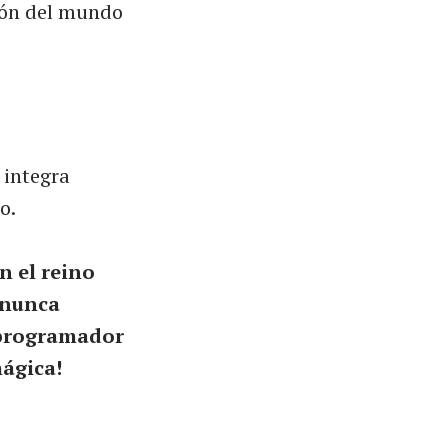
ión del mundo
 integra
o.
n el reino
 nunca
 programador
mágica!