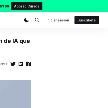
ertes
Acceso Cursos
Iniciar sesión
Suscríbete
n de IA que
rtir: