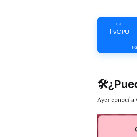
CPU
1
vCPU
Pa
🛠️¿Pu
Ayer conocí a 