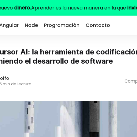
 nuevo
dinero.
Aprender es la nueva manera en la que
invi
Angular
Node
Programación
Contacto
rsor AI: la herramienta de codificació
niendo el desarrollo de software
olfo
Compa
5 min de lectura