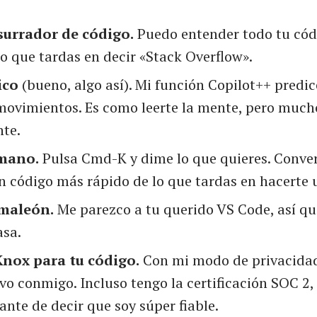
surrador de código.
Puedo entender todo tu có
lo que tardas en decir «Stack Overflow».
ico
(bueno, algo así). Mi función Copilot++ predic
movimientos. Es como leerte la mente, pero muc
te.
mano.
Pulsa Cmd-K y dime lo que quieres. Conver
n código más rápido de lo que tardas en hacerte 
maleón.
Me parezco a tu querido VS Code, así que
asa.
Knox para tu código.
Con mi modo de privacidad,
lvo conmigo. Incluso tengo la certificación SOC 2,
ante de decir que soy súper fiable.