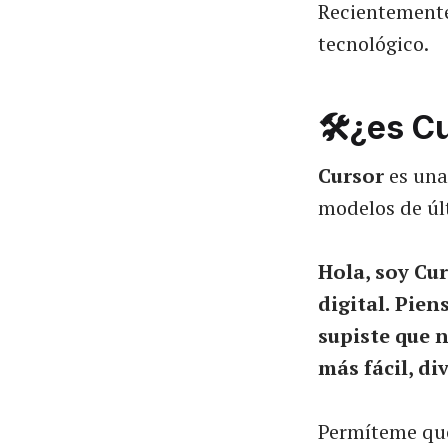
Recientemente
tecnológico.
🛠️¿es C
Cursor
es una
modelos de úl
Hola, soy Cur
digital.
Piens
supiste que n
más fácil, di
Permíteme que