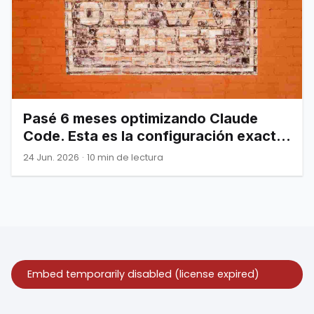
Pasé 6 meses optimizando Claude
Code. Esta es la configuración exacta
que por fin funcionó.
24 Jun. 2026
·
10 min de lectura