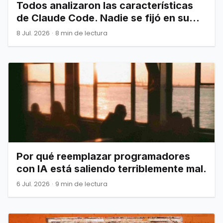
Todos analizaron las características
de Claude Code. Nadie se fijó en su
arquitectura.
8 Jul. 2026
·
8 min de lectura
Por qué reemplazar programadores
con IA está saliendo terriblemente mal.
6 Jul. 2026
·
9 min de lectura