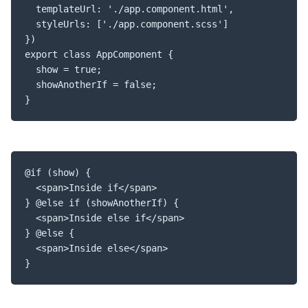
  templateUrl: './app.component.html',

  styleUrls: ['./app.component.scss']

})

export class AppComponent {

  show = true;

  showAnotherIf = false;

}
@if (show) {

  <span>Inside if</span>

} @else if (showAnotherIf) {

  <span>Inside else if</span>

} @else {

  <span>Inside else</span>

}