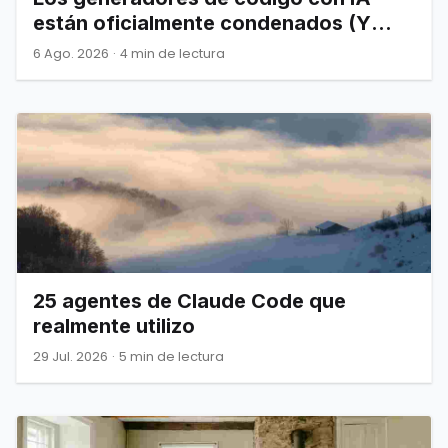
están oficialmente condenados (Y
Joel Spolsky nos lo advirtió)
6 Ago. 2026
·
4 min de lectura
25 agentes de Claude Code que
realmente utilizo
29 Jul. 2026
·
5 min de lectura