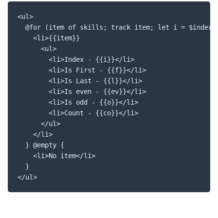
<ul>

  @for (item of skills; track item; let i = $index,
    <li>{{item}}

      <ul>

        <li>Index - {{i}}</li>

        <li>Is First - {{f}}</li>

        <li>Is Last - {{l}}</li>

        <li>Is even - {{ev}}</li>

        <li>Is odd - {{o}}</li>

        <li>Count - {{co}}</li>

      </ul>

    </li>

  } @empty {

    <li>No item</li>

  }

</ul>