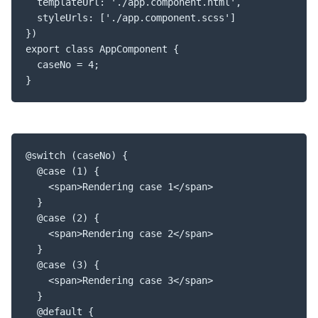
  templateUrl: './app.component.html',

  styleUrls: ['./app.component.scss']

})

export class AppComponent {

  caseNo = 4;

}
@switch (caseNo) {

  @case (1) {

    <span>Rendering case 1</span>

  }

  @case (2) {

    <span>Rendering case 2</span>

  }

  @case (3) {

    <span>Rendering case 3</span>

  }

  @default {
