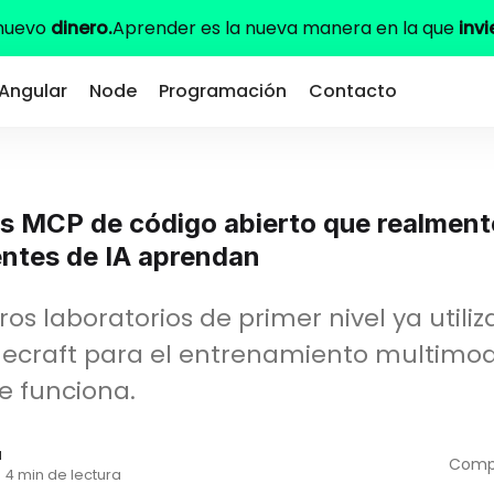
 nuevo
dinero.
Aprender es la nueva manera en la que
invi
Angular
Node
Programación
Contacto
es MCP de código abierto que realmen
entes de IA aprendan
ros laboratorios de primer nivel ya util
inecraft para el entrenamiento multimod
e funciona.
a
Compa
·
4 min de lectura