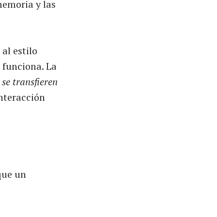
memoria y las
al estilo
 funciona. La
e
se transfieren
nteracción
que un