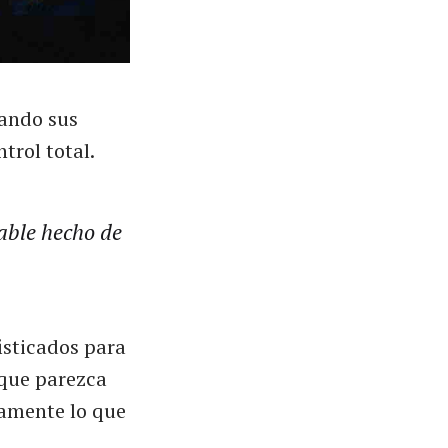
nando sus
trol total.
able hecho de
isticados para
 que parezca
tamente lo que