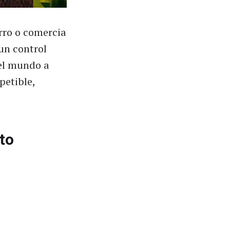
erro o comercia
un control
 el mundo a
petible,
to