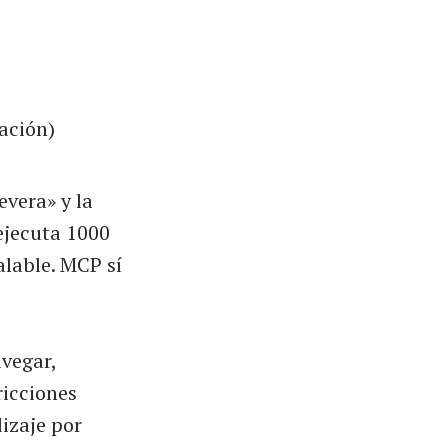
zación)
evera» y la
ejecuta 1000
alable. MCP sí
vegar,
tricciones
dizaje por