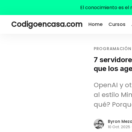
El conocimiento es el
Codigoencasa.com
Home
Cursos
PROGRAMACIÓN
7 servidor
que los ag
OpenAI y ot
al estilo M
qué? Porqu
Byron Mez
10 Oct. 2025