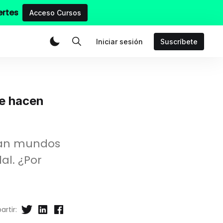
ertes
Acceso Cursos
Iniciar sesión
Suscríbete
te hacen
izan mundos
al. ¿Por
rtir: