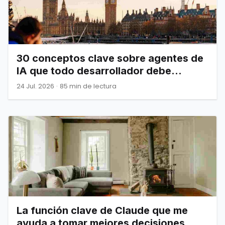
30 conceptos clave sobre agentes de
IA que todo desarrollador debe
dominar
24 Jul. 2026
·
85 min de lectura
La función clave de Claude que me
ayuda a tomar mejores decisiones.