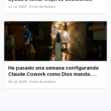
22 Jul. 2026
·
8 min de lectura
He pasado una semana configurando
Claude Cowork como Dios manda.
Esto es todo lo que de verdad
20 Jul. 2026
·
8 min de lectura
necesitas saber.