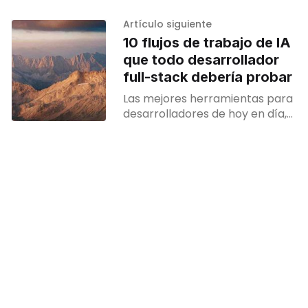
empresarial. Con el
lanzamiento de Angular 17 y las
Artículo siguiente
próximas funciones de Angular
10 flujos de trabajo de IA
18, la estructuración de
que todo desarrollador
aplicaciones a gran escala ha
full-stack debería probar
evolucionado. Conceptos como
los componentes
Las mejores herramientas para
independientes
desarrolladores de hoy en día,
como Phind, Copilot, MutableAI,
Claude y Cursor, no solo
completan tus líneas de código.
Optimizan todos los flujos de
trabajo de tu pila