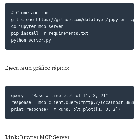
# Clone and run

git clone https://github.com/datalayer/jupyter-mcp-s
cd jupyter-mcp-server

pip install -r requirements.txt

python server.py
Ejecuta un gráfico rápido:
query = "Make a line plot of [1, 3, 2]"

response = mcp_client.query("http://localhost:8888/s
print(response)  # Runs: plt.plot([1, 3, 2])
Link
:
Jupyter MCP Server