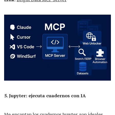
5. Jupyter: ejecuta cuadernos con IA
Me encantan los cuadernos Jupyter, son ideales