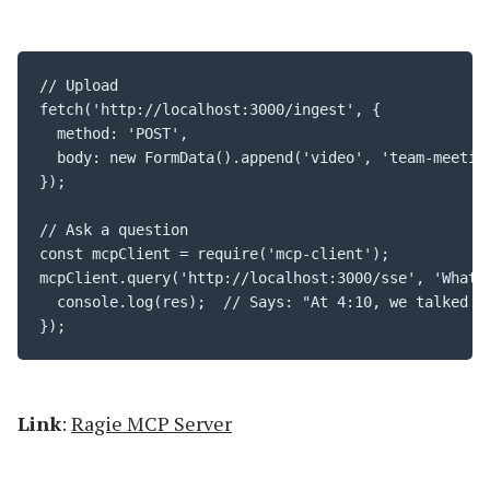
// Upload

fetch('http://localhost:3000/ingest', {

  method: 'POST',

  body: new FormData().append('video', 'team-meeting
});

// Ask a question

const mcpClient = require('mcp-client');

mcpClient.query('http://localhost:3000/sse', 'What's
  console.log(res);  // Says: "At 4:10, we talked ab
});
Link
:
Ragie MCP Server