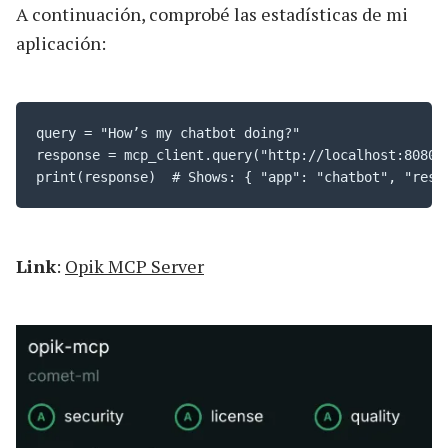
A continuación, comprobé las estadísticas de mi
aplicación:
query = "How’s my chatbot doing?"

response = mcp_client.query("http://localhost:8080/s
print(response)  # Shows: { "app": "chatbot", "resp
Link
:
Opik MCP Server