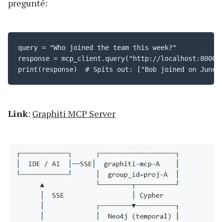
pregunté:
query = "Who joined the team this week?"

response = mcp_client.query("http://localhost:8000/s
print(response)  # Spits out: ["Bob joined on June 
Link
:
Graphiti MCP Server