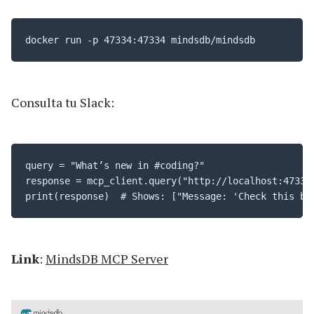
docker run -p 47334:47334 mindsdb/mindsdb
Consulta tu Slack:
query = "What’s new in #coding?"

response = mcp_client.query("http://localhost:47334/
print(response)  # Shows: ["Message: 'Check this bu
Link
:
MindsDB MCP Server