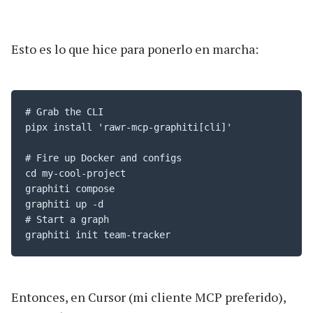
Esto es lo que hice para ponerlo en marcha:
# Grab the CLI

pipx install 'rawr-mcp-graphiti[cli]'

# Fire up Docker and configs

cd my-cool-project

graphiti compose

graphiti up -d

# Start a graph

graphiti init team-tracker
Entonces, en Cursor (mi cliente MCP preferido),