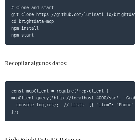
# Clone and start

git clone https://github.com/luminati-io/brightdata-
cd brightdata-mcp

npm install

npm start
Recopilar algunos datos:
const mcpClient = require('mcp-client');

mcpClient.query('http://localhost:4000/sse', 'Grab p
  console.log(res);  // Lists: [{ "item": "Phone", "
});
Link
:
Bright Data MCP Server