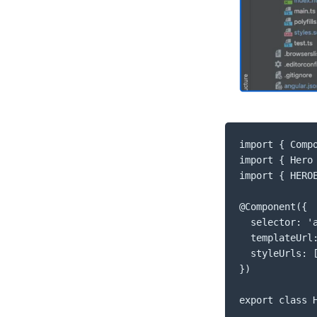
import { Compo
import { Hero 
import { HEROE
@Component({

  selector: 'a
  templateUrl:
  styleUrls: [
})

export class H