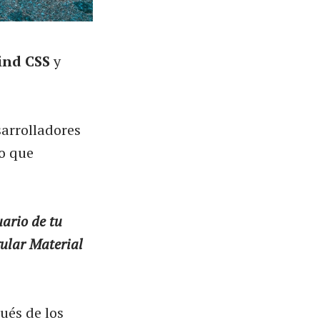
ind CSS
y
sarrolladores
io que
ario de tu
lar Material
ués de los