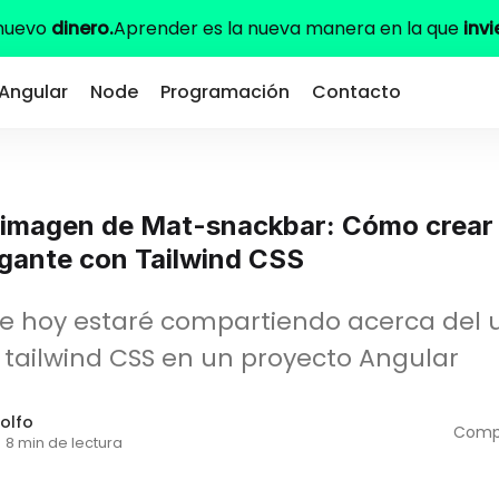
 nuevo
dinero.
Aprender es la nueva manera en la que
invi
Angular
Node
Programación
Contacto
imagen de Mat-snackbar: Cómo crear
egante con Tailwind CSS
de hoy estaré compartiendo acerca del 
 tailwind CSS en un proyecto Angular
olfo
Compa
·
8 min de lectura