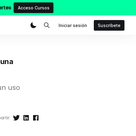
ertes
Acceso Cursos
Iniciar sesión
Suscríbete
 una
un uso
rtir: