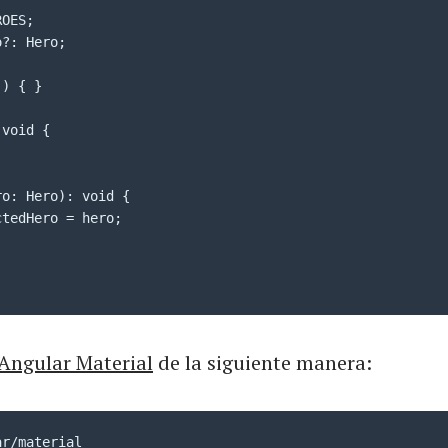
OES;

?: Hero;

) { }

void {

o: Hero): void {

tedHero = hero;

Angular Material
de la siguiente manera:
ar/material