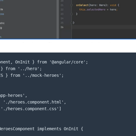
nent, OnInit } from '@angular/core';

} from '../hero';

S } from '../mock-heroes';

pp-heroes',

 './heroes.component.html',

'./heroes.component.css']

eroesComponent implements OnInit {
