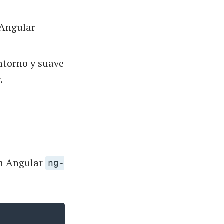
 Angular
ontorno y suave
.
ón Angular
ng-