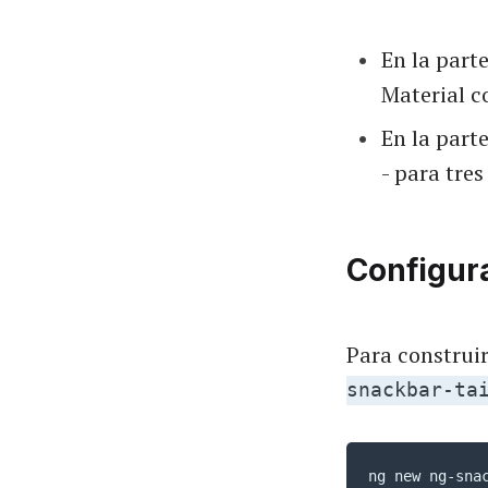
En la part
Material c
En la parte
- para tres
Configur
Para construi
snackbar-ta
ng new ng-sna