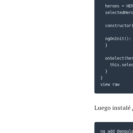
  heroes = HER
  selectedHero
  constructor(
  ngOnInit(): 
  }

  onSelect(her
    this.selec
  }

}

view raw
Luego instalé
ng add @angul