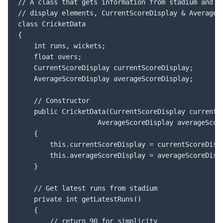
// A class that gets information from stadium and no
// display elements, CurrentScoreDisplay & AverageSc
class CricketData

{

	int runs, wickets;

	float overs;

	CurrentScoreDisplay currentScoreDisplay;

	AverageScoreDisplay averageScoreDisplay;

	// Constructor

	public CricketData(CurrentScoreDisplay currentScoreDisplay,

					AverageScoreDisplay averageScoreDisplay)

	{

		this.currentScoreDisplay = currentScoreDisplay;

		this.averageScoreDisplay = averageScoreDisplay;

	}

	// Get latest runs from stadium

	private int getLatestRuns()

	{

		// return 90 for simplicity
