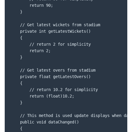
		return 90;

	}

	// Get latest wickets from stadium

	private int getLatestWickets()

	{

		// return 2 for simplicity

		return 2;

	}

	// Get latest overs from stadium

	private float getLatestOvers()

	{

		// return 10.2 for simplicity

		return (float)10.2;

	}

	// This method is used update displays when data changes

	public void dataChanged()

	{
