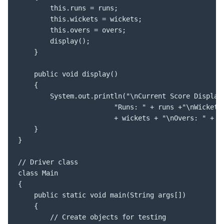
		this.runs = runs;

		this.wickets = wickets;

		this.overs = overs;

		display();

	}

	public void display()

	{

		System.out.println("\nCurrent Score Display: \n" +

						"Runs: " + runs +"\nWickets:"

						+ wickets + "\nOvers: " + overs );

	}

}

// Driver class

class Main

{

	public static void main(String args[])

	{

		// Create objects for testing
