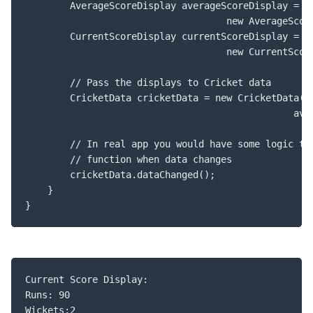
		AverageScoreDisplay averageScoreDisplay =

									new AverageScoreDisplay();

		CurrentScoreDisplay currentScoreDisplay =

									new CurrentScoreDisplay();

		// Pass the displays to Cricket data

		CricketData cricketData = new CricketData(currentScoreDisplay,

												averageScoreDisplay);

		// In real app you would have some logic to call this

		// function when data changes

		cricketData.dataChanged();

	}

Current Score Display: 

Runs: 90

Wickets:2
