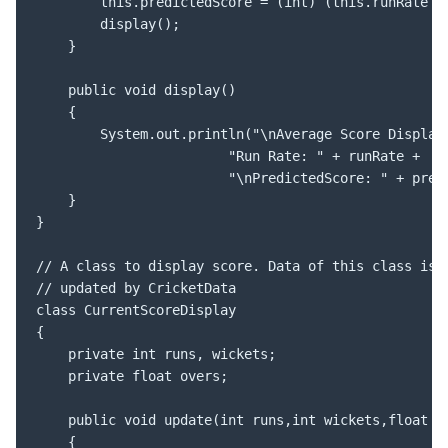
		this.predictedScore = (int) (this.runRate * 50);

		display();

	}

	public void display()

	{

		System.out.println("\nAverage Score Display:\n" +

						"Run Rate: " + runRate +

						"\nPredictedScore: " + predictedScore);

	}

}

// A class to display score. Data of this class is

// updated by CricketData

class CurrentScoreDisplay

{

	private int runs, wickets;

	private float overs;

	public void update(int runs,int wickets,float overs)

	{
