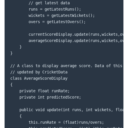
		// get latest data

		runs = getLatestRuns();

		wickets = getLatestWickets();

		overs = getLatestOvers();

		currentScoreDisplay.update(runs,wickets,overs);

		averageScoreDisplay.update(runs,wickets,overs);

	}

}

// A class to display average score. Data of this cl
// updated by CricketData

class AverageScoreDisplay

{

	private float runRate;

	private int predictedScore;

	public void update(int runs, int wickets, float overs)

	{

		this.runRate = (float)runs/overs;
