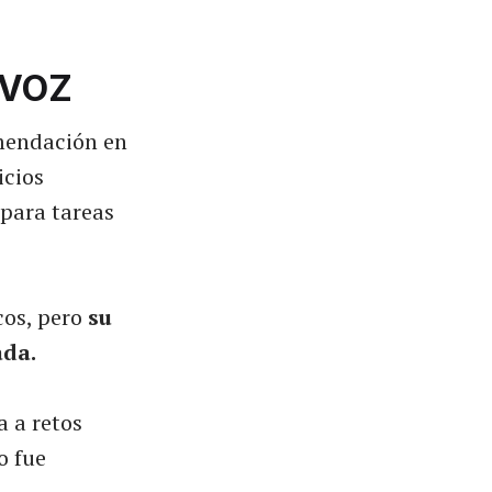
 VOZ
omendación en
icios
 para tareas
cos, pero
su
ada.
a a retos
o fue