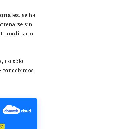
onales
, se ha
ntrenarse sin
xtraordinario
, no sólo
ue concebimos
R"