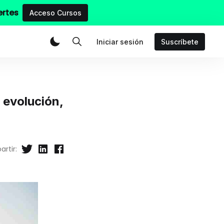
ertes
Acceso Cursos
Iniciar sesión
Suscríbete
: evolución,
rtir: