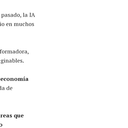
 pasado, la IA
rio en muchos
sformadora,
ginables.
a economía
da de
areas que
o