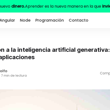
 nuevo
dinero.
Aprender es la nueva manera en la que
invi
Angular
Node
Programación
Contacto
n a la inteligencia artificial generativa
aplicaciones
olfo
Compa
·
7 min de lectura