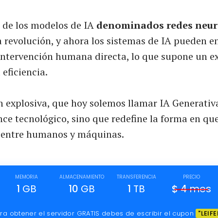
a de los modelos de IA
denominados redes neur
 revolución, y ahora los sistemas de IA pueden e
intervención humana directa, lo que supone un e
eficiencia.
n explosiva, que hoy solemos llamar IA Generativa
ce tecnológico, sino que redefine la forma en q
n entre humanos y máquinas.
MEMORIA
ALMACENAMIENTO
TRANSFERENCIA
PRECIO
1
GB
10
GB
1
TB
$
4
mes
ra obtener el servidor GRATIS debes de escribir el cupon
"LEIFE