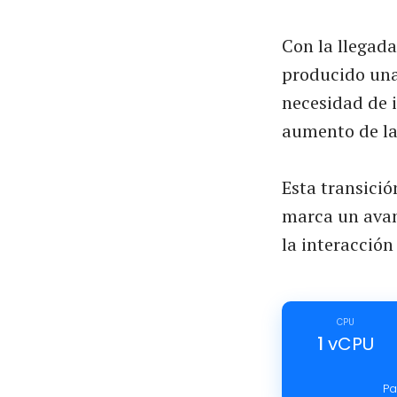
Con la llegad
producido una
necesidad de 
aumento de la 
Esta transició
marca un avan
la interacció
CPU
1
vCPU
Pa