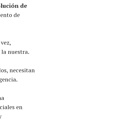
olución de
iento de
 vez,
 la nuestra.
dos, necesitan
gencia.
na
ciales en
y