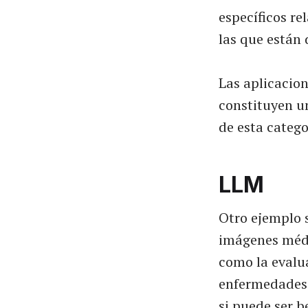
específicos re
las que están 
Las aplicacion
constituyen un
de esta catego
LLM
Otro ejemplo 
imágenes médic
como la evalua
enfermedades 
si puede ser 