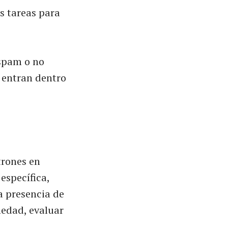
as tareas para
 spam o no
, entran dentro
trones en
específica,
a presencia de
medad, evaluar