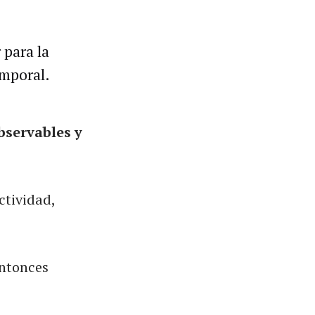
 para la
emporal.
bservables y
ctividad,
entonces