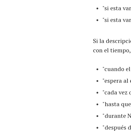
"si esta va
"si esta va
Si la descripc
con el tiempo
"cuando el
"espera al 
"cada vez q
"hasta que 
"durante N
"después de