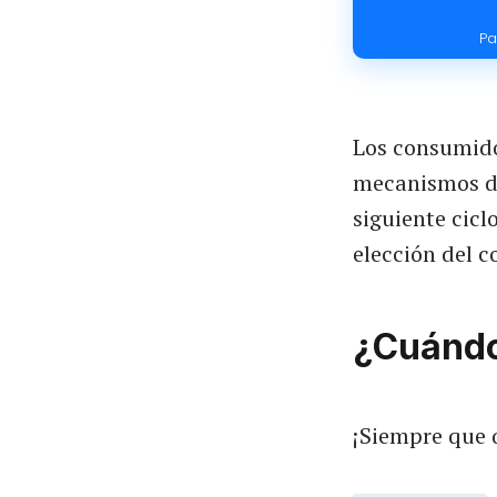
Pa
Los consumido
mecanismos de 
siguiente cic
elección del 
¿Cuándo
¡Siempre que 