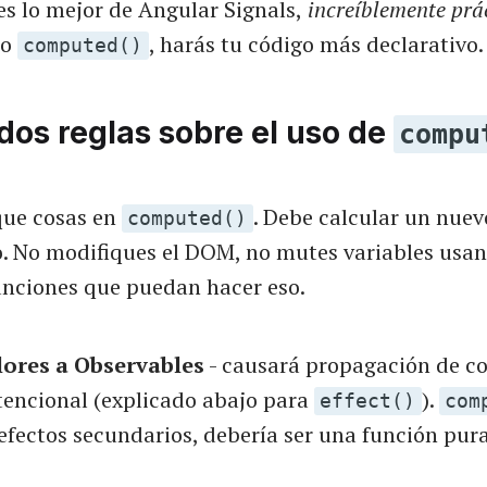
s lo mejor de Angular Signals,
increíblemente prác
do
, harás tu código más declarativo.
computed()
dos reglas sobre el uso de
compu
que cosas en
. Debe calcular un nuev
computed()
o. No modifiques el DOM, no mutes variables usan
unciones que puedan hacer eso.
lores a Observables
- causará propagación de c
ntencional (explicado abajo para
).
effect()
com
efectos secundarios, debería ser una función pura