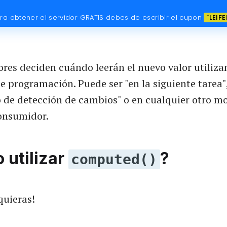
ra obtener el servidor GRATIS debes de escribir el cupon
"LEIFE
res deciden cuándo leerán el nuevo valor utiliza
programación. Puede ser "en la siguiente tarea",
lo de detección de cambios" o en cualquier otro m
consumidor.
 utilizar
?
computed()
quieras!