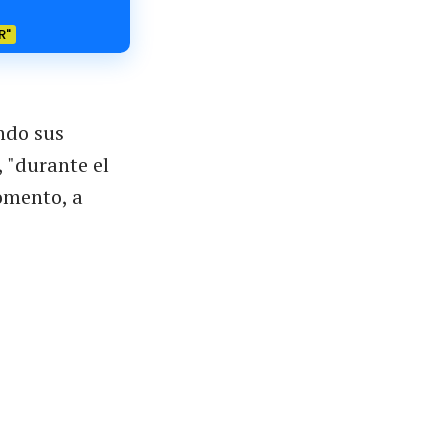
R"
ndo sus
 "durante el
omento, a