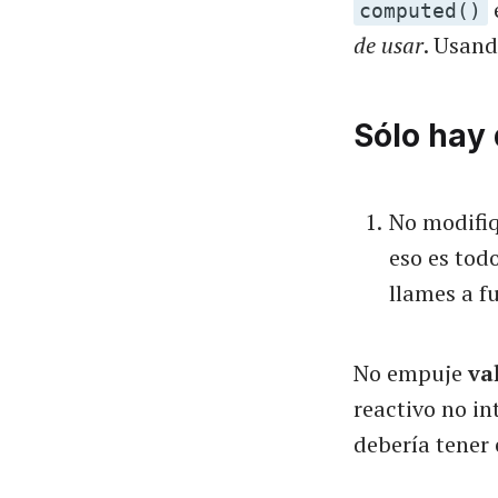
e
computed()
de usar
. Usan
Sólo hay 
No modifi
eso es tod
llames a f
No empuje
va
reactivo no i
debería tener 