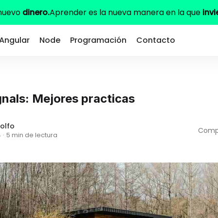
 nuevo
dinero.
Aprender es la nueva manera en la que
invi
Angular
Node
Programación
Contacto
gnals: Mejores practicas
olfo
Compa
4
·
5 min de lectura