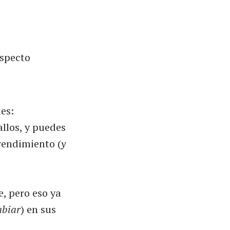
aspecto
les:
llos, y puedes
 rendimiento (
y
, pero eso ya
mbiar
) en sus