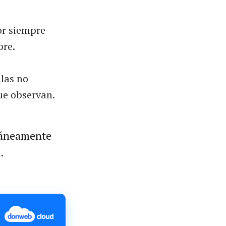
or siempre
pre.
llas no
ue observan.
ntáneamente
.