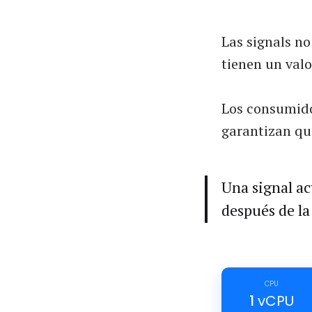
Las signals no
tienen un valo
Los consumido
garantizan que
Una signal ac
después de la
CPU
1
vCPU