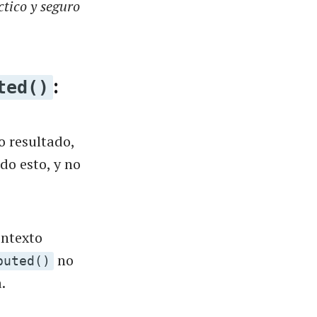
tico y seguro
:
ted()
o resultado,
do esto, y no
ontexto
no
puted()
.