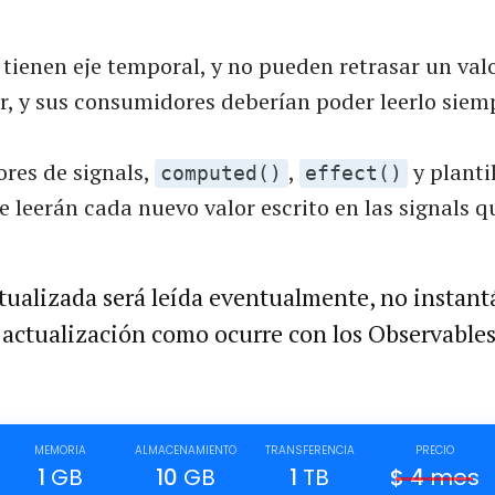
 tienen eje temporal, y no pueden retrasar un val
r, y sus consumidores deberían poder leerlo siem
res de signals,
,
y planti
computed()
effect()
 leerán cada nuevo valor escrito en las signals q
tualizada será leída eventualmente, no insta
 actualización como ocurre con los Observables
MEMORIA
ALMACENAMIENTO
TRANSFERENCIA
PRECIO
1
GB
10
GB
1
TB
$
4
mes